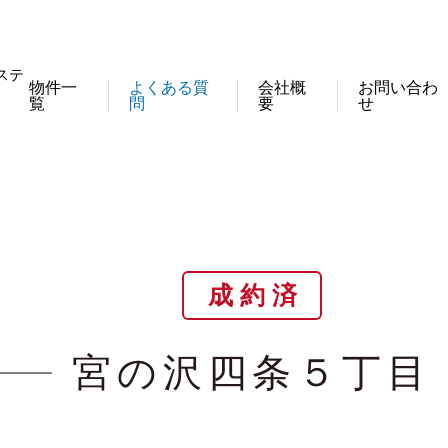
ステ
物件一
よくある質
会社概
お問い合わ
覧
問
要
せ
成 約 済
宮の沢四条５丁目