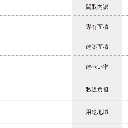
間取内訳
専有面積
建築面積
建ぺい率
私道負担
用途地域