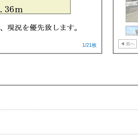
前へ
2
/
21
枚