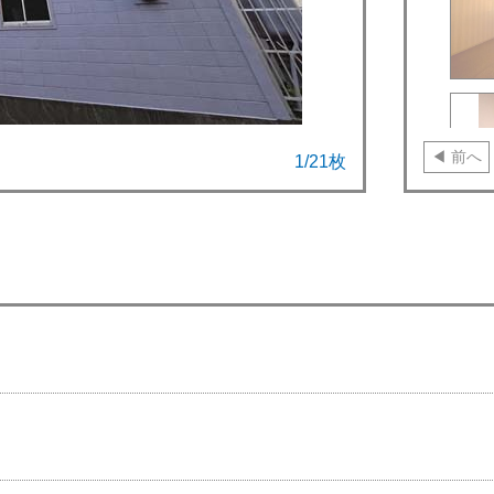
前へ
2
/
21
枚