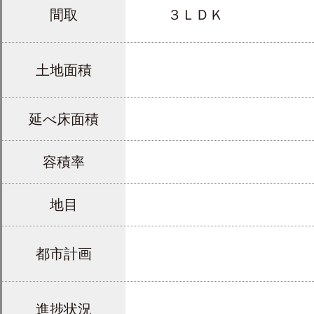
間取
３ＬＤＫ
土地面積
延べ床面積
容積率
地目
都市計画
進捗状況