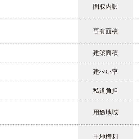
間取内訳
専有面積
建築面積
建ぺい率
私道負担
用途地域
土地権利