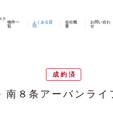
ステ
物件一
よくある質
会社概
お問い合わ
覧
問
要
せ
成 約 済
南８条アーバンライ