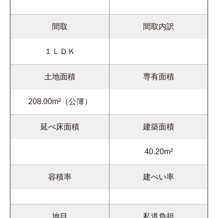
間取
間取内訳
１ＬＤＫ
土地面積
専有面積
208.00m²（公簿）
延べ床面積
建築面積
40.20m²
容積率
建ぺい率
地目
私道負担