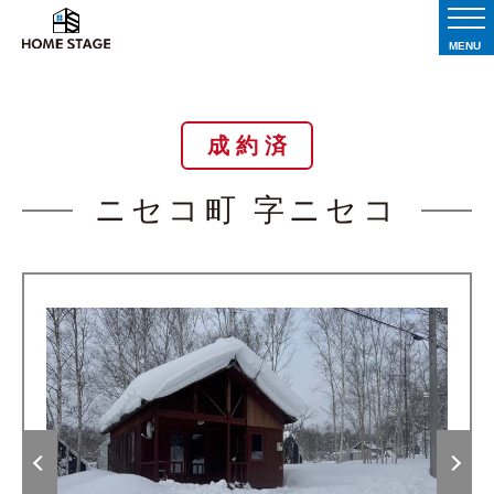
MENU
成 約 済
ニセコ町 字ニセコ