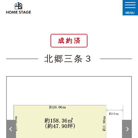
MENU
成 約 済
北郷三条３