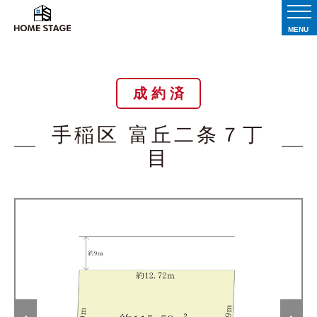
MENU
成 約 済
手稲区 富丘二条７丁
目