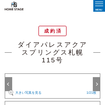
MENU
成 約 済
ダイアパレスアクア
スプリングス札幌
115号
大きい写真を見る
1
/
21
枚