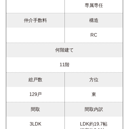
専属専任
仲介手数料
構造
RC
何階建て
11階
総戸数
方位
129戸
東
間取
間取内訳
3LDK
LDK約19.7帖