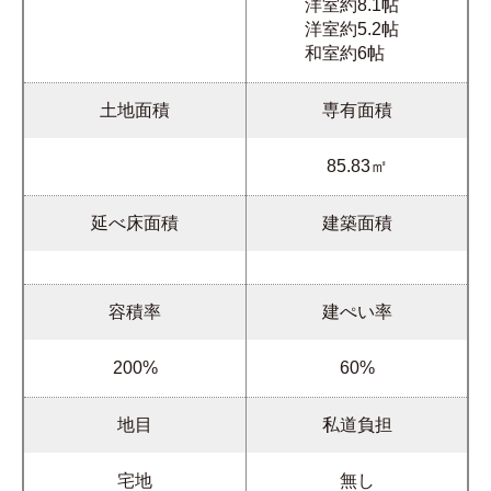
洋室約8.1帖
洋室約5.2帖
和室約6帖
土地面積
専有面積
85.83㎡
延べ床面積
建築面積
容積率
建ぺい率
200%
60%
地目
私道負担
宅地
無し