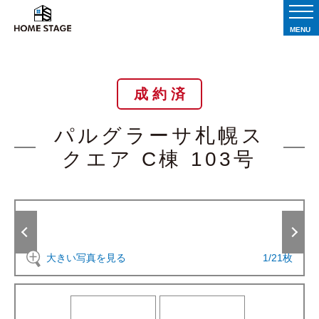
MENU
成 約 済
パルグラーサ札幌ス
クエア C棟 103号
大きい写真を見る
1
/
21
枚