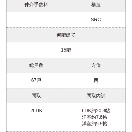
仲介手数料
構造
SRC
何階建て
15階
総戸数
方位
67戸
西
間取
間取内訳
2LDK
LDK約20.3帖
洋室約7.6帖
洋室約5.9帖