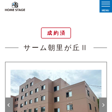
MENU
成 約 済
サーム朝里が丘Ⅱ