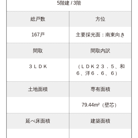
5階建 / 3階
総戸数
方位
167戸
主要採光面：南東向き
間取
間取内訳
３ＬＤＫ
（ＬＤＫ２３．５、和
６、洋６．６、６）
土地面積
専有面積
79.44m²（壁芯）
延べ床面積
建築面積