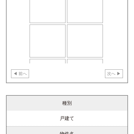
前へ
次へ
種別
戸建て
物件名