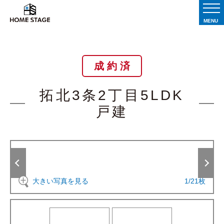
MENU
成 約 済
拓北3条2丁目5LDK
戸建
大きい写真を見る
1
/
21
枚