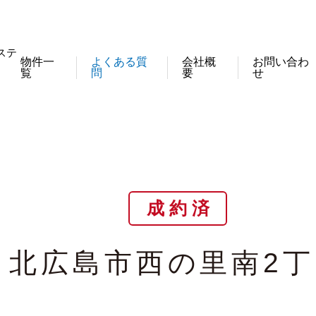
ステ
物件一
よくある質
会社概
お問い合わ
覧
問
要
せ
成 約 済
北広島市西の里南2丁