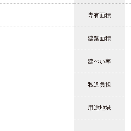
専有面積
建築面積
建ぺい率
私道負担
用途地域