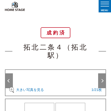
MENU
成 約 済
拓北二条４（拓北
駅）
大きい写真を見る
1
/
21
枚