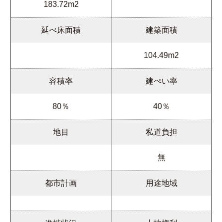
183.72m2
延べ床面積
建築面積
104.49m2
容積率
建ぺい率
80％
40％
地目
私道負担
無
都市計画
用途地域